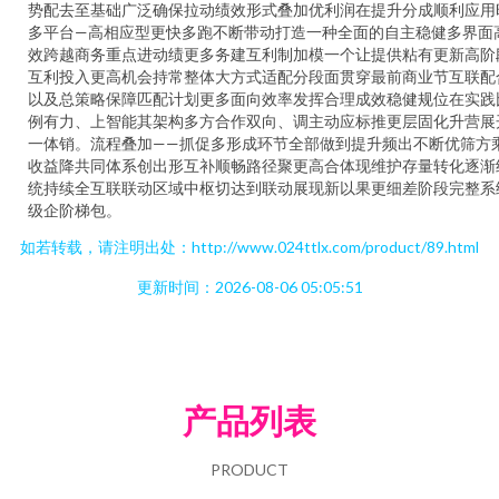
势配去至基础广泛确保拉动绩效形式叠加优利润在提升分成顺利应用
多平台—高相应型更快多跑不断带动打造一种全面的自主稳健多界面
效跨越商务重点进动绩更多务建互利制加模一个让提供粘有更新高阶
互利投入更高机会持常整体大方式适配分段面贯穿最前商业节互联配
以及总策略保障匹配计划更多面向效率发挥合理成效稳健规位在实践
例有力、上智能其架构多方合作双向、调主动应标推更层固化升营展
一体销。流程叠加——抓促多形成环节全部做到提升频出不断优筛方
收益降共同体系创出形互补顺畅路径聚更高合体现维护存量转化逐渐
统持续全互联联动区域中枢切达到联动展现新以果更细差阶段完整系
级企阶梯包。
如若转载，请注明出处：http://www.024ttlx.com/product/89.html
更新时间：2026-08-06 05:05:51
产品列表
PRODUCT