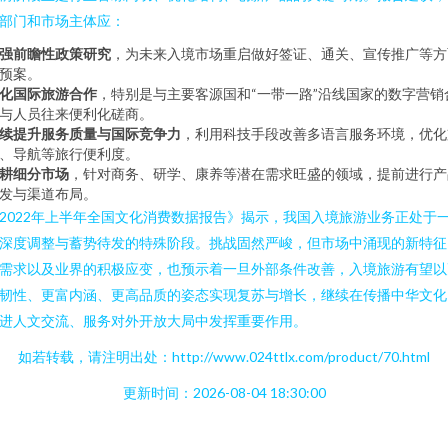
部门和市场主体应：
强前瞻性政策研究
，为未来入境市场重启做好签证、通关、宣传推广等方
预案。
化国际旅游合作
，特别是与主要客源国和“一带一路”沿线国家的数字营销
与人员往来便利化磋商。
续提升服务质量与国际竞争力
，利用科技手段改善多语言服务环境，优化
、导航等旅行便利度。
耕细分市场
，针对商务、研学、康养等潜在需求旺盛的领域，提前进行产
发与渠道布局。
2022年上半年全国文化消费数据报告》揭示，我国入境旅游业务正处于
深度调整与蓄势待发的特殊阶段。挑战固然严峻，但市场中涌现的新特征
需求以及业界的积极应变，也预示着一旦外部条件改善，入境旅游有望以
韧性、更富内涵、更高品质的姿态实现复苏与增长，继续在传播中华文化
进人文交流、服务对外开放大局中发挥重要作用。
如若转载，请注明出处：http://www.024ttlx.com/product/70.html
更新时间：2026-08-04 18:30:00