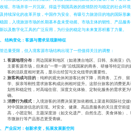
收缩。市场并非一片沉寂。得益于我国高效的疫情防控与稳定的社会环境
及持续深化的改革开放，中国作为安全、有吸引力旅游目的地的国际形象
稳固，入境旅游市场的长期基本盘未受动摇。市场主体的韧性、产品服务
新以及数字化工具的广泛应用，为行业的稳定与未来复苏积蓄了力量。
、 结构变化：客源与需求呈现新特征
管总量受限，但入境客源市场结构出现了一些值得关注的调整：
客源地理分布
：周边国家和地区（如港澳台地区、日韩、东南亚）仍
主要客源市场，但来自“一带一路”沿线国家的商务、研修等特定目的
客的活跃度相对更高，显示出经贸与文化纽带的重要性。
旅客构成与目的
：纯粹的观光休闲游客比例下降，而商务、工作、留
学、探亲等刚性需求旅客构成比例相对提升。这部分旅客的消费更具
划性和稳定性，对高端住宿、深度文化体验、定制化服务的需求更为
确。
消费行为模式
：入境游客的消费决策更加依赖线上渠道和国际社交媒
对中国旅游信息的呈现。对安全、健康、高品质服务的关注度空前提
高，小团定制、主题深度游（如文化遗产、自然生态、美食体验）、
市微旅行等产品形态更受青睐。
、 产业应对：创新求变，拓展发展新空间