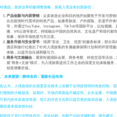
对挑战，旅游业界积极调整策略，探索入境业务的新路径：
产品创新与内容营销
：众多旅游企业和目的地开始聚焦于开发与营销
合后疫情时代需求的特色产品，如康养旅游、户外探险、非遗手作体
等，并通过YouTube、Instagram、TikTok等国际平台，以短视频、
播、VR云游等形式，持续输出中国的自然风光、文化遗产和现代都
形象，保持市场热度与关注度。
服务升级与安全背书
：强调“安全、卫生、优质”的服务标准，部分高
酒店和旅行社推出了针对入境旅客的专属健康保障计划和闭环管理服
体验，以提升信任感和吸引力。
商务与文旅融合
：紧密衔接国际会展、商务考察、科技交流等活动，
展“商务+文旅”模式，为入境旅客提供工作之余的深度文化体验服务
创造增量价值。
、 未来展望：静待东风，着眼长远布局
告认为，入境旅游的全面复苏在根本上依赖于全球疫情得到有效控制、国
行限制的大幅放宽。短期内，市场仍将面临不确定性。从长远看，中国拥
可替代的丰富旅游资源、悠久的历史文化和日益完善的旅游设施，入境旅
展的基本面依然向好。
前阶段正是行业苦练内功、优化结构、创新产品的关键时期。报告建议，